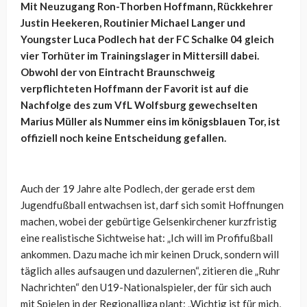
Mit Neuzugang Ron-Thorben Hoffmann, Rückkehrer
Justin Heekeren, Routinier Michael Langer und
Youngster Luca Podlech hat der FC Schalke 04 gleich
vier Torhüter im Trainingslager in Mittersill dabei.
Obwohl der von Eintracht Braunschweig
verpflichteten Hoffmann der Favorit ist auf die
Nachfolge des zum VfL Wolfsburg gewechselten
Marius Müller als Nummer eins im königsblauen Tor, ist
offiziell noch keine Entscheidung gefallen.
Auch der 19 Jahre alte Podlech, der gerade erst dem
Jugendfußball entwachsen ist, darf sich somit Hoffnungen
machen, wobei der gebürtige Gelsenkirchener kurzfristig
eine realistische Sichtweise hat:
„Ich will im Profifußball
ankommen. Dazu mache ich mir keinen Druck, sondern will
täglich alles aufsaugen und dazulernen“, zitieren die „Ruhr
Nachrichten“ den U19-Nationalspieler, der für sich auch
mit Spielen in der Regionalliga plant: „
Wichtig ist für mich,