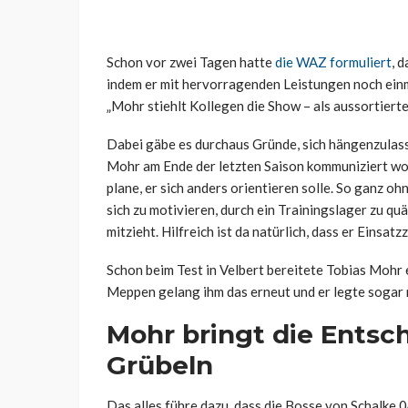
Schon vor zwei Tagen hatte
die WAZ formuliert
, 
indem er mit hervorragenden Leistungen noch einm
„Mohr stiehlt Kollegen die Show – als aussortierte
Dabei gäbe es durchaus Gründe, sich hängenzulass
Mohr am Ende der letzten Saison kommuniziert wor
plane, er sich anders orientieren solle. So ganz oh
sich zu motivieren, durch ein Trainingslager zu quä
mitzieht. Hilfreich ist da natürlich, dass er Einsatz
Schon beim Test in Velbert bereitete Tobias Mohr 
Meppen gelang ihm das erneut und er legte sogar n
Mohr bringt die Entsch
Grübeln
Das alles führe dazu, dass die Bosse von Schalke 