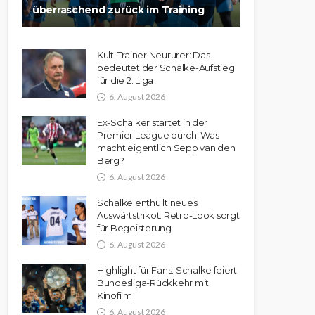
überraschend zurück im Training
Kult-Trainer Neururer: Das
bedeutet der Schalke-Aufstieg
für die 2. Liga
6. August 2026
Ex-Schalker startet in der
Premier League durch: Was
macht eigentlich Sepp van den
Berg?
6. August 2026
Schalke enthüllt neues
Auswärtstrikot: Retro-Look sorgt
für Begeisterung
6. August 2026
Highlight für Fans: Schalke feiert
Bundesliga-Rückkehr mit
Kinofilm
6. August 2026