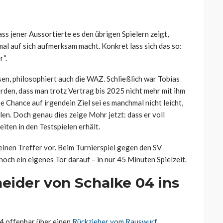
dass jener Aussortierte es den übrigen Spielern zeigt,
al auf sich aufmerksam macht. Konkret lass sich das so:
r“.
en, philosophiert auch die WAZ. Schließlich war Tobias
den, dass man trotz Vertrag bis 2025 nicht mehr mit ihm
ne Chance auf irgendein Ziel sei es manchmal nicht leicht,
len. Doch genau dies zeige Mohr jetzt: dass er voll
zeiten in den Testspielen erhält.
einen Treffer vor. Beim Turnierspiel gegen den SV
och ein eigenes Tor darauf – in nur 45 Minuten Spielzeit.
eider von Schalke 04 ins
04 offenbar über einen
Rückzieher vom Rauswurf