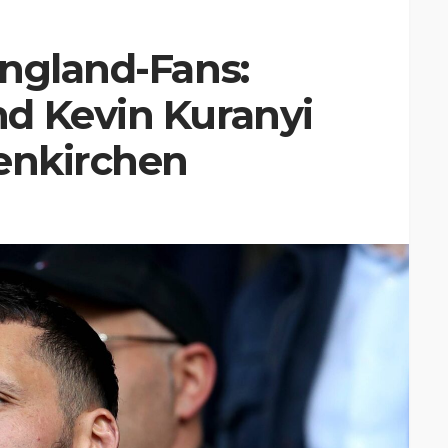
England-Fans:
d Kevin Kuranyi
senkirchen