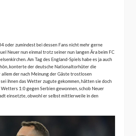
 04 oder zumindest bei dessen Fans nicht mehr gerne
el Neuer nun einmal trotz seiner nun langen Ära beim FC
elsenkirchen. Am Tag des England-Spiels habe es ja auch
ön, konterte der deutsche Nationaltorhüter die
or allem der nach Meinung der Gäste trostlosen
 sei ihnen das Wetter zugute gekommen, hätten sie doch
n Wetters 1:0 gegen Serbien gewonnen, schob Neuer
adt einsetzte, obwohl er selbst mittlerweile in den