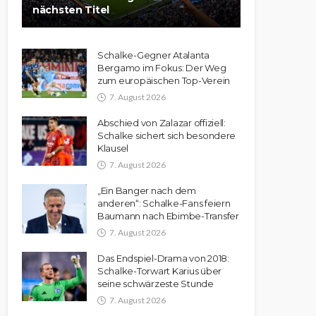
nächsten Titel
Schalke-Gegner Atalanta
Bergamo im Fokus: Der Weg
zum europäischen Top-Verein
7. August 2026
Abschied von Zalazar offiziell:
Schalke sichert sich besondere
Klausel
7. August 2026
„Ein Banger nach dem
anderen“: Schalke-Fans feiern
Baumann nach Ebimbe-Transfer
7. August 2026
Das Endspiel-Drama von 2018:
Schalke-Torwart Karius über
seine schwärzeste Stunde
7. August 2026