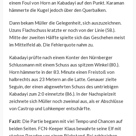
einem Foul von Horn an Kabadayi auf den Punkt. Karaman
hämmerte die Kugel jedoch über den Querbalken.
Dann bekam Müller die Gelegenheit, sich auszuzeichnen.
Uzuns Flachschuss kratzte er noch von der Linie (58.).
Mitte der zweiten Hälfte spielte sich das Geschehen meist
im Mittelfeld ab. Die Fehlerquote nahm zu.
Kabadayi prüfte nach einem Konter den Nürnberger
Schlussmann mit einem Schuss aus spitzem Winkel (80.).
Horn hämmerte in der 83. Minute einen Freistoß von
halbrechts aus 23 Metern an die Latte. Genauer zielte
Seguin, der einen abgewehrten Schuss des umtriebigen
Kabadayi zum 2:0 einnetzte (86.). In der Nachspielzeit
zeichnete sich Müller noch zweimal aus, als er Abschlüsse
von Castrop und Lohkemper entschärfte.
Fazit:
Die Partie begann mit viel Tempo und Chancen auf
beiden Seiten. FCN-Keeper Klaus bewahrte seine Elf mit
starken Paraden vor einem Rückstand. Bei zahlreichen