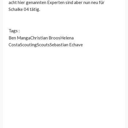
acht hier genannten Experten sind aber nun neu für
Schalke 04 tätig.
Tags :
Ben Manga
Christian Broos
Helena
Costa
Scouting
Scouts
Sebastian Echave