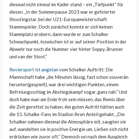
diesmal nicht einmal im Kader stand – ein „Tiefpunkt“ für
diesen. „In der Sommerpause 2023 war er gefeierter
Shootingstar, bei der U21-Europameisterschaft
Stammspieler. Doch zunächst konnte er sich keinen
Stammplatz erobern, dann wurde er zum Schalker
Schwachpunkt, inzwischen ist er auf seiner Position in der
Abwehr nur noch die Nummer vier hinter Soppy, Brunner
und van der Sloot.“
Reviersport ist angetan
vom Schalker Auftritt: Die
Mannschaft habe „die Minuten lässig, fast schon souverän
herunter(gespielt), war drei wichtigen Punkten, einem
Befreiungsschlag im Abstiegskampf sogar, ganz nah.“ Und
doch habe man am Ende froh sein müssen, das Remis über
die Zeit gerettet zu haben. Am guten Aufritt hätten auch
die 15. Schalke-Fans im Stadion ihren Anteil gehabt. „Die
Schalker nahmen diesmal die Atmosphäre mit, saugten sie
auf, wandelten sie in positive Energie um. Ließen sich nicht
erdrücken wie zuvor oft.“ Dennoch sei nach dem Ausgleich