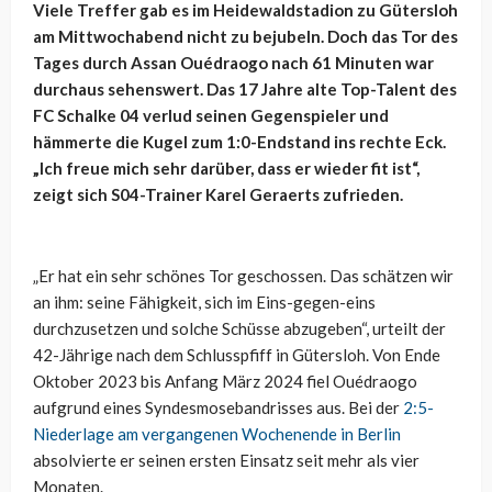
Viele Treffer gab es im Heidewaldstadion zu Gütersloh
am Mittwochabend nicht zu bejubeln. Doch das Tor des
Tages durch Assan Ouédraogo nach 61 Minuten war
durchaus sehenswert. Das 17 Jahre alte Top-Talent des
FC Schalke 04 verlud seinen Gegenspieler und
hämmerte die Kugel zum 1:0-Endstand ins rechte Eck.
„Ich freue mich sehr darüber, dass er wieder fit ist“,
zeigt sich S04-Trainer Karel Geraerts zufrieden.
„Er hat ein sehr schönes Tor geschossen. Das schätzen wir
an ihm: seine Fähigkeit, sich im Eins-gegen-eins
durchzusetzen und solche Schüsse abzugeben“, urteilt der
42-Jährige nach dem Schlusspfiff in Gütersloh. Von Ende
Oktober 2023 bis Anfang März 2024 fiel Ouédraogo
aufgrund eines Syndesmosebandrisses aus. Bei der
2:5-
Niederlage am vergangenen Wochenende in Berlin
absolvierte er seinen ersten Einsatz seit mehr als vier
Monaten.