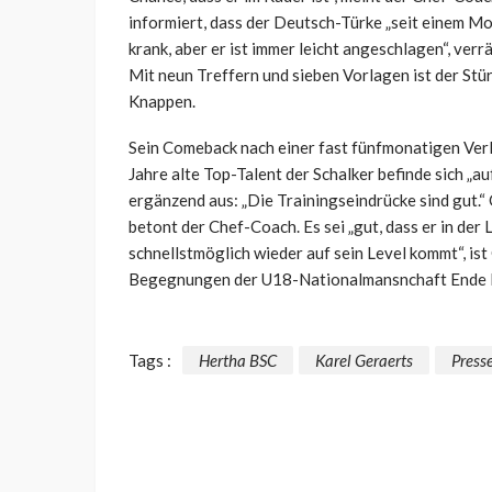
informiert, dass der Deutsch-Türke „seit einem Mon
krank, aber er ist immer leicht angeschlagen“, verr
Mit neun Treffern und sieben Vorlagen ist der Stü
Knappen.
Sein Comeback nach einer fast fünfmonatigen Ve
Jahre alte Top-Talent der Schalker befinde sich „a
ergänzend aus: „Die Trainingseindrücke sind gut.“
betont der Chef-Coach. Es sei „gut, dass er in der 
schnellstmöglich wieder auf sein Level kommt“, is
Begegnungen der U18-Nationalmansnchaft Ende 
Tags :
Hertha BSC
Karel Geraerts
Press