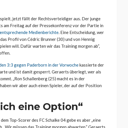
ielt, jetzt fällt der Rechtsverteidiger aus. Der junge
ts am Freitag auf der Pressekonferenz vor der Partie in
entsprechende Medienberichte
. Eine Entscheidung, wer
n das Profil von Cédric Brunner (30) und von Hennig
pielen will. Dafür warten wir das Training morgen ab“,
offen.
lden 3:3 gegen Paderborn in der Vorwoche
kassierte der
rte und ist damit gesperrt. Geraerts überlegt, wer als
ommt. „Ron Schallenberg (25) macht es in der
aben wir aber auch einen Spieler, der auf der Position
ich eine Option“
i dem Top-Scorer des FC Schalke 04 gebe es aber „eine
ch. „Wir müssen das Training morgen abwarten.“ Geraerts