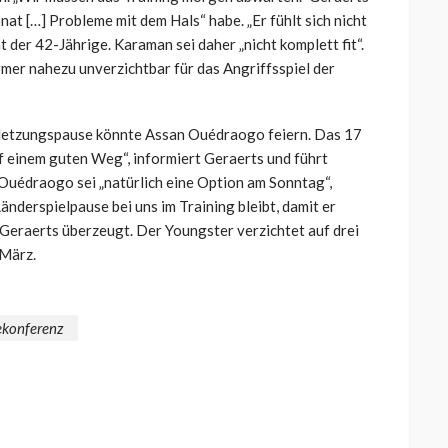
at […] Probleme mit dem Hals“ habe. „Er fühlt sich nicht
ät der 42-Jährige. Karaman sei daher „nicht komplett fit“.
rmer nahezu unverzichtbar für das Angriffsspiel der
rletzungspause könnte Assan Ouédraogo feiern. Das 17
uf einem guten Weg“, informiert Geraerts und führt
 Ouédraogo sei „natürlich eine Option am Sonntag“,
Länderspielpause bei uns im Training bleibt, damit er
t Geraerts überzeugt. Der Youngster verzichtet auf drei
März.
ekonferenz