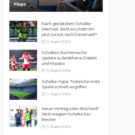
Flops
Nach geplatztem Schalke-
Wechsel: Zieht es Lindström
jetzt zurück nach Dänemark?
5. August 2026
Schalkes Stürmersuche:
Update zu Ilenikhena, Diakité
und Musaba
5. August 2026
Schalke-Hype: Tickets für erste
Spiele schnell vergriffen
5. August 2026
Neuer Vertrag oder Abschied?
Jetzt reagiert Schalke bei
Becker
5. August 2026