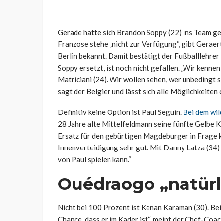
Gerade hatte sich Brandon Soppy (22) ins Team gesp
Franzose stehe „nicht zur Verfügung“, gibt Geraer
Berlin bekannt. Damit bestätigt der Fußballlehrer
Soppy ersetzt, ist noch nicht gefallen. „Wir kenne
Matriciani (24). Wir wollen sehen, wer unbedingt s
sagt der Belgier und lässt sich alle Möglichkeiten 
Definitiv keine Option ist Paul Seguin.
Bei dem wi
28 Jahre alte Mittelfeldmann seine fünfte Gelbe Ka
Ersatz für den gebürtigen Magdeburger in Frage k
Innenverteidigung sehr gut. Mit Danny Latza (34) h
von Paul spielen kann.“
Ouédraogo „natürl
Nicht bei 100 Prozent ist Kenan Karaman (30). Be
Chance, dass er im Kader ist“, meint der Chef-Coa