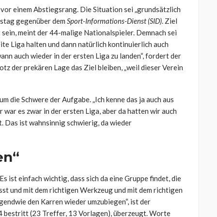
e vor einem Abstiegsrang. Die Situation sei „grundsätzlich
nstag gegenüber dem
Sport-Informations-Dienst (SID)
. Ziel
t sein, meint der 44-malige Nationalspieler. Demnach sei
eite Liga halten und dann natürlich kontinuierlich auch
nn auch wieder in der ersten Liga zu landen“, fordert der
tz der prekären Lage das Ziel bleiben, „weil dieser Verein
um die Schwere der Aufgabe. „Ich kenne das ja auch aus
r war es zwar in der ersten Liga, aber da hatten wir auch
. Das ist wahnsinnig schwierig, da wieder
en“
s ist einfach wichtig, dass sich da eine Gruppe findet, die
lässt und mit dem richtigen Werkzeug und mit dem richtigen
irgendwie den Karren wieder umzubiegen“, ist der
 bestritt (23 Treffer, 13 Vorlagen), überzeugt. Worte