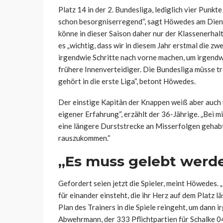
Platz 14 in der 2. Bundesliga, lediglich vier Punkt
schon besorgniserregend“, sagt Höwedes am Die
könne in dieser Saison daher nur der Klassenerhal
es „wichtig, dass wir in diesem Jahr erstmal die zw
irgendwie Schritte nach vorne machen, um irgendwa
frühere Innenverteidiger. Die Bundesliga müsse tro
gehört in die erste Liga“, betont Höwedes.
Der einstige Kapitän der Knappen weiß aber auch 
eigener Erfahrung“, erzählt der 36-Jährige. „Bei mi
eine längere Durststrecke an Misserfolgen gehabt
rauszukommen.“
„Es muss gelebt werd
Gefordert seien jetzt die Spieler, meint Höwedes. „E
für einander einsteht, die ihr Herz auf dem Platz 
Plan des Trainers in die Spiele reingeht, um dann 
Abwehrmann, der 333 Pflichtpartien für Schalke 04