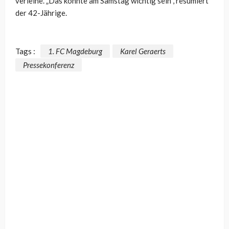
verleihe. „Das könnte am Samstag wichtig sein“, resümiert
der 42-Jährige.
Tags :
1. FC Magdeburg
Karel Geraerts
Pressekonferenz