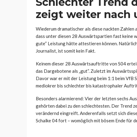
Schlechter Trend 
zeigt weiter nach
Wiederum dramatischer als diese nackten Zahlen 
dass unter diesen 28 Auswärtspartien fast keine wa
gute“ Leistung hätte attestieren können. Natürlich 
Journalist, ist somit kein Fakt.
Keinem dieser 28 Auswärtsauftritte von S04 erteil
das Dargebotene als „gut“. Zuletzt im Auswärtsspi
Davor war er mit der Leistung beim 1:1 beim VfB St
mediokrer bis schlechter bis katastrophaler Auftri
Besonders alarmierend: Vier der letzten sechs Au
gehörten dabei zu den schlechtesten. Der Trend zei
verändernd eingreift. Anderenfalls setzt sich die
Schalke 04 fort – womöglich mit bösem Ende für d