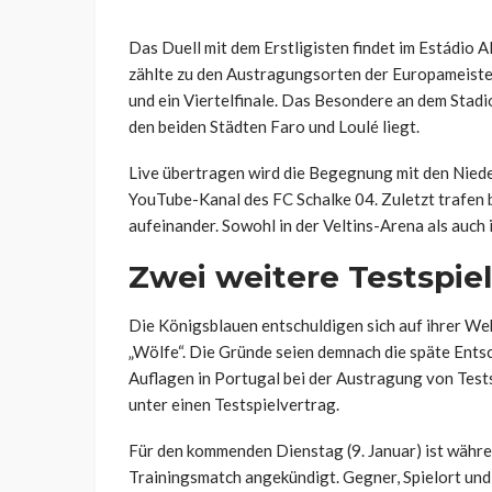
Das Duell mit dem Erstligisten findet im Estádio A
zählte zu den Austragungsorten der Europameiste
und ein Viertelfinale. Das Besondere an dem Stadio
den beiden Städten Faro und Loulé liegt.
Live übertragen wird die Begegnung mit den Niede
YouTube-Kanal des FC Schalke 04. Zuletzt trafen 
aufeinander. Sowohl in der Veltins-Arena als auch 
Zwei weitere Testspie
Die Königsblauen entschuldigen sich auf ihrer Web
„Wölfe“. Die Gründe seien demnach die späte Entsc
Auflagen in Portugal bei der Austragung von Tests
unter einen Testspielvertrag.
Für den kommenden Dienstag (9. Januar) ist währe
Trainingsmatch angekündigt. Gegner, Spielort und 