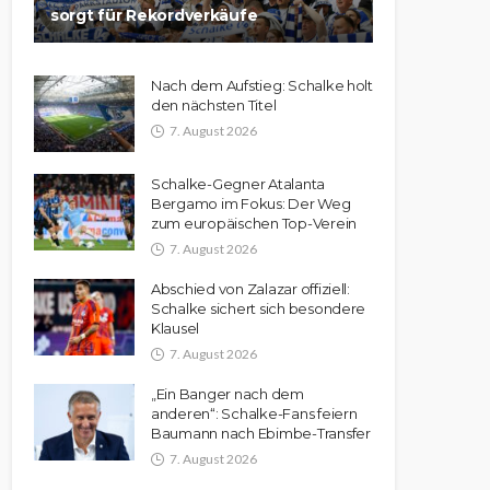
sorgt für Rekordverkäufe
Nach dem Aufstieg: Schalke holt
den nächsten Titel
7. August 2026
Schalke-Gegner Atalanta
Bergamo im Fokus: Der Weg
zum europäischen Top-Verein
7. August 2026
Abschied von Zalazar offiziell:
Schalke sichert sich besondere
Klausel
7. August 2026
„Ein Banger nach dem
anderen“: Schalke-Fans feiern
Baumann nach Ebimbe-Transfer
7. August 2026