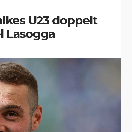
halkes U23 doppelt
el Lasogga