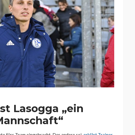
ist Lasogga „ein
Mannschaft“
kte fürs Team eingebracht. Der andere sei,
erklärt Trainer