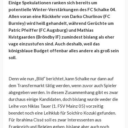
Einige Spekulationen ranken sich bereits um
potentielle Winter-Verstärkungen des FC Schalke 04.
Allen voran eine Rückkehr von Darko Churlinov (FC
Burnley) wird heiß gehandelt, während Gerüchte um
Patric Pfeiffer (FC Augsburg) und Mathias
Kvistgaarden (Bröndby IF) zumindest bislang als eher
vage einzustufen sind. Auch deshalb, weil das
königsblaue Budget offenbar alles andere als groß sein
soll.
Denn wie nun „Bild“ berichtet, kann Schalke nur dann auf
dem Transfermarkt tätig werden, wenn zuvor auch Spieler
abgegeben werden. In diesem Zusammenhang gibt es zwar
durchaus einige Kandidaten, doch bislang wurde weder die
Leihe von Niklas Tauer (1. FSV Mainz 05) vorzeitig
beendet noch eine Leihklub für Soichiro Kozuki gefunden.
Für Ibrahima Cissé soll es zwar Interessenten aus
Frankreich und Belgien geben, bislang aber auch noch