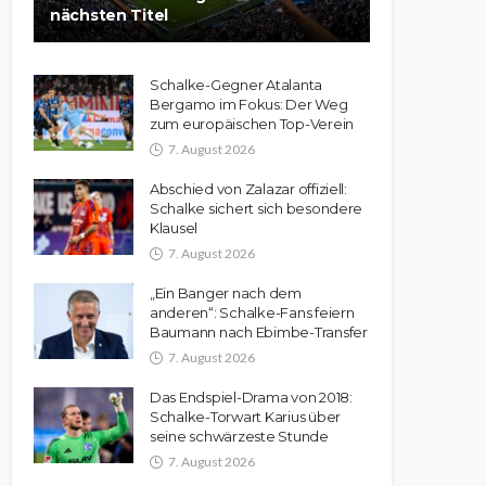
nächsten Titel
Schalke-Gegner Atalanta
Bergamo im Fokus: Der Weg
zum europäischen Top-Verein
7. August 2026
Abschied von Zalazar offiziell:
Schalke sichert sich besondere
Klausel
7. August 2026
„Ein Banger nach dem
anderen“: Schalke-Fans feiern
Baumann nach Ebimbe-Transfer
7. August 2026
Das Endspiel-Drama von 2018:
Schalke-Torwart Karius über
seine schwärzeste Stunde
7. August 2026