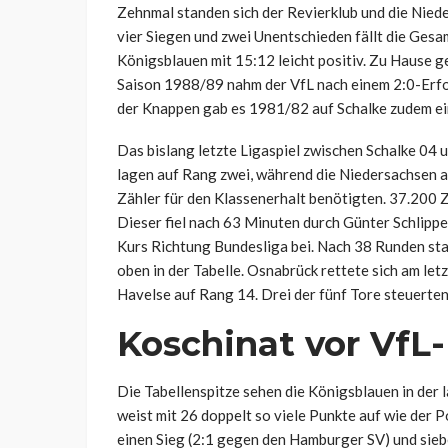
Zehnmal standen sich der Revierklub und die Nied
vier Siegen und zwei Unentschieden fällt die Gesam
Königsblauen mit 15:12 leicht positiv. Zu Hause g
Saison 1988/89 nahm der VfL nach einem 2:0-Erfo
der Knappen gab es 1981/82 auf Schalke zudem ei
Das bislang letzte Ligaspiel zwischen Schalke 04
lagen auf Rang zwei, während die Niedersachsen al
Zähler für den Klassenerhalt benötigten. 37.200 Z
Dieser fiel nach 63 Minuten durch Günter Schlipper
Kurs Richtung Bundesliga bei. Nach 38 Runden sta
oben in der Tabelle. Osnabrück rettete sich am le
Havelse auf Rang 14. Drei der fünf Tore steuerten 
Koschinat vor VfL
Die Tabellenspitze sehen die Königsblauen in der l
weist mit 26 doppelt so viele Punkte auf wie der Po
einen Sieg (2:1 gegen den Hamburger SV) und siebe