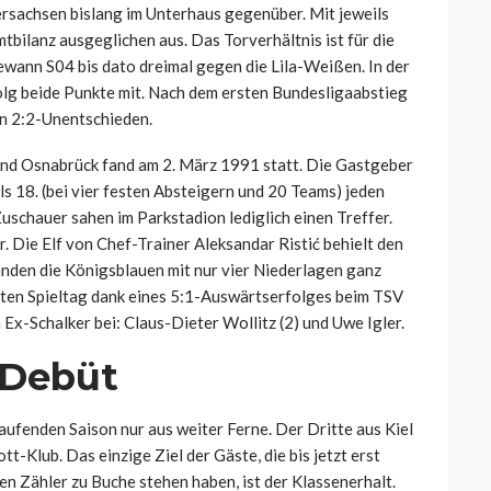
ersachsen bislang im Unterhaus gegenüber. Mit jeweils
tbilanz ausgeglichen aus. Das Torverhältnis ist für die
ewann S04 bis dato dreimal gegen die Lila-Weißen. In der
lg beide Punkte mit. Nach dem ersten Bundesligaabstieg
n 2:2-Unentschieden.
 und Osnabrück fand am 2. März 1991 statt. Die Gastgeber
s 18. (bei vier festen Absteigern und 20 Teams) jeden
uschauer sahen im Parkstadion lediglich einen Treffer.
. Die Elf von Chef-Trainer Aleksandar Ristić behielt den
nden die Königsblauen mit nur vier Niederlagen ganz
tzten Spieltag dank eines 5:1-Auswärtserfolges beim TSV
Ex-Schalker bei: Claus-Dieter Wollitz (2) und Uwe Igler.
-Debüt
aufenden Saison nur aus weiter Ferne. Der Dritte aus Kiel
tt-Klub. Das einzige Ziel der Gäste, die bis jetzt erst
n Zähler zu Buche stehen haben, ist der Klassenerhalt.