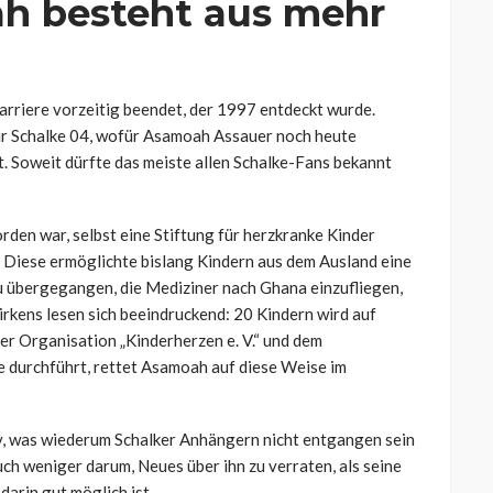
h besteht aus mehr
arriere vorzeitig beendet, der 1997 entdeckt wurde.
ür Schalke 04, wofür Asamoah Assauer noch heute
st. Soweit dürfte das meiste allen Schalke-Fans bekannt
rden war, selbst eine Stiftung für herzkranke Kinder
. Diese ermöglichte bislang Kindern aus dem Ausland eine
u übergegangen, die Mediziner nach Ghana einzufliegen,
irkens lesen sich beeindruckend: 20 Kindern wird auf
r Organisation „Kinderherzen e. V.“ und dem
e durchführt, rettet Asamoah auf diese Weise im
, was wiederum Schalker Anhängern nicht entgangen sein
ch weniger darum, Neues über ihn zu verraten, als seine
arin gut möglich ist.