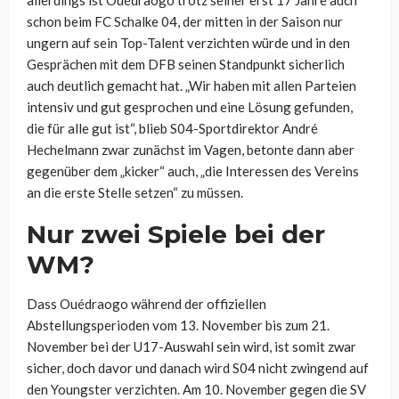
allerdings ist Ouédraogo trotz seiner erst 17 Jahre auch
schon beim FC Schalke 04, der mitten in der Saison nur
ungern auf sein Top-Talent verzichten würde und in den
Gesprächen mit dem DFB seinen Standpunkt sicherlich
auch deutlich gemacht hat.
„Wir haben mit allen Parteien
intensiv und gut gesprochen und eine Lösung gefunden,
die für alle gut ist“, blieb S04-Sportdirektor André
Hechelmann zwar zunächst im Vagen, betonte dann aber
gegenüber dem „kicker“ auch, „die Interessen des Vereins
an die erste Stelle setzen“ zu müssen.
Nur zwei Spiele bei der
WM?
Dass Ouédraogo während der offiziellen
Abstellungsperioden vom 13. November bis zum 21.
November bei der U17-Auswahl sein wird, ist somit zwar
sicher, doch davor und danach wird S04 nicht zwingend auf
den Youngster verzichten. Am 10. November gegen die SV