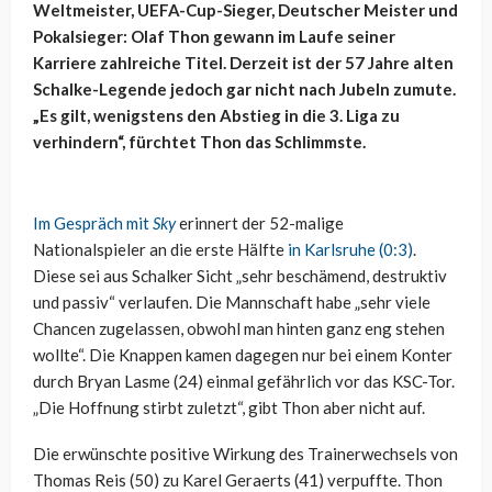
Weltmeister, UEFA-Cup-Sieger, Deutscher Meister und
Pokalsieger: Olaf Thon gewann im Laufe seiner
Karriere zahlreiche Titel. Derzeit ist der 57 Jahre alten
Schalke-Legende jedoch gar nicht nach Jubeln zumute.
„Es gilt, wenigstens den Abstieg in die 3. Liga zu
verhindern“, fürchtet Thon das Schlimmste.
Im Gespräch mit
Sky
erinnert der 52-malige
Nationalspieler an die erste Hälfte
in Karlsruhe (0:3)
.
Diese sei aus Schalker Sicht „sehr beschämend, destruktiv
und passiv“ verlaufen. Die Mannschaft habe „sehr viele
Chancen zugelassen, obwohl man hinten ganz eng stehen
wollte“. Die Knappen kamen dagegen nur bei einem Konter
durch Bryan Lasme (24) einmal gefährlich vor das KSC-Tor.
„Die Hoffnung stirbt zuletzt“, gibt Thon aber nicht auf.
Die erwünschte positive Wirkung des Trainerwechsels von
Thomas Reis (50) zu Karel Geraerts (41) verpuffte. Thon