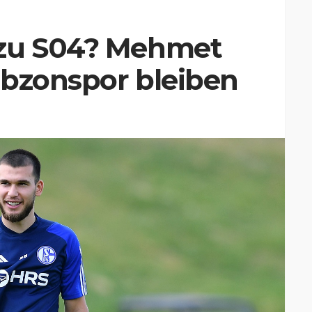
 zu S04? Mehmet
rabzonspor bleiben