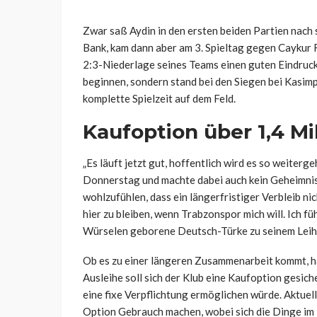
Zwar saß Aydin in den ersten beiden Partien nach 
Bank, kam dann aber am 3. Spieltag gegen Caykur Ri
2:3-Niederlage seines Teams einen guten Eindruck
beginnen, sondern stand bei den Siegen bei Kasimpa
komplette Spielzeit auf dem Feld.
Kaufoption über 1,4 Mi
„Es läuft jetzt gut, hoffentlich wird es so weiterg
Donnerstag und machte dabei auch kein Geheimnis
wohlzufühlen, dass ein längerfristiger Verbleib ni
hier zu bleiben, wenn Trabzonspor mich will. Ich fü
Würselen geborene Deutsch-Türke zu seinem Leih
Ob es zu einer längeren Zusammenarbeit kommt, ha
Ausleihe soll sich der Klub eine Kaufoption gesich
eine fixe Verpflichtung ermöglichen würde. Aktuel
Option Gebrauch machen, wobei sich die Dinge im