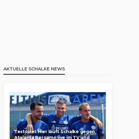
AKTUELLE SCHALKE NEWS
Testspiel: Hier läuft Schalke gegen
Atalanta Bergamo live im TV und