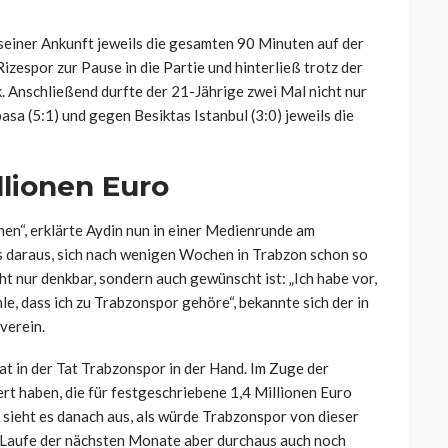
seiner Ankunft jeweils die gesamten 90 Minuten auf der
zespor zur Pause in die Partie und hinterließ trotz der
. Anschließend durfte der 21-Jährige zwei Mal nicht nur
sa (5:1) und gegen Besiktas Istanbul (3:0) jeweils die
llionen Euro
ehen“, erklärte Aydin nun in einer Medienrunde am
 daraus, sich nach wenigen Wochen in Trabzon schon so
cht nur denkbar, sondern auch gewünscht ist: „Ich habe vor,
hle, dass ich zu Trabzonspor gehöre“, bekannte sich der in
verein.
t in der Tat Trabzonspor in der Hand. Im Zuge der
ert haben, die für festgeschriebene 1,4 Millionen Euro
l sieht es danach aus, als würde Trabzonspor von dieser
 Laufe der nächsten Monate aber durchaus auch noch