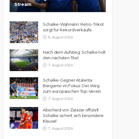
Stream
Schalke-Wahnsinn: Retro-Trikot
sorgt für Rekordverkäufe
8. August 2026
Nach dem Aufstieg: Schalke holt
den nächsten Titel
7. August 2026
Schalke-Gegner Atalanta
Bergamo im Fokus: Der Weg
zum europäischen Top-Verein
7. August 2026
Abschied von Zalazar offiziell:
Schalke sichert sich besondere
Klausel
7. August 2026