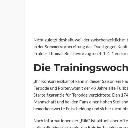
Nicht zuletzt deshalb, weil der zwischenzeitlich m
in der Sommervorbereitung das Duell gegen Kapitä
Trainer Thomas Reis bevorzugten 4-1-4-1 verloren 
Die Trainingswoch
„Ihr Konkurrenzkampf kann in dieser Saison ein Fau
Terodde und Polter, womit der 49 Jahre alte Fußb
Startelfgarantie für Terodde verzichtete. Den 17
Mannschaft und bei den Fans einen hohen Stellenwe
bemerkenswerte Entscheidung und sicher nicht ohne
Nach Informationen der „Bild“ ist aktuell aber o
sollen die Eindrücke sein, die Reis im Training vo