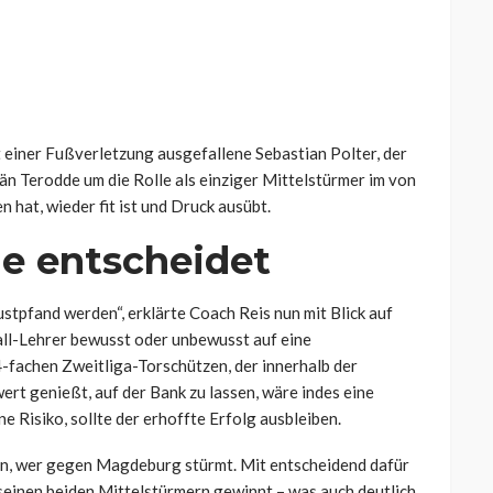
it einer Fußverletzung ausgefallene Sebastian Polter, der
n Terodde um die Rolle als einziger Mittelstürmer im von
hat, wieder fit ist und Druck ausübt.
e entscheidet
stpfand werden“, erklärte Coach Reis nun mit Blick auf
all-Lehrer bewusst oder unbewusst auf eine
4-fachen Zweitliga-Torschützen, der innerhalb der
rt genießt, auf der Bank zu lassen, wäre indes eine
 Risiko, sollte der erhoffte Erfolg ausbleiben.
ffen, wer gegen Magdeburg stürmt. Mit entscheidend dafür
n seinen beiden Mittelstürmern gewinnt – was auch deutlich