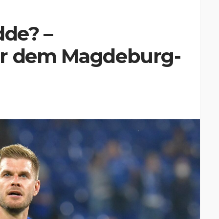
dde? –
or dem Magdeburg-