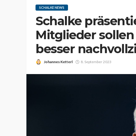
SCHALKE NEWS
Schalke präsenti
Mitglieder solle
besser nachvoll
Johannes Ketterl
8. September 2023