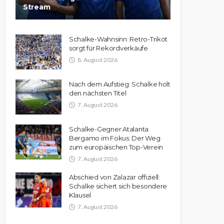
Stream
Schalke-Wahnsinn: Retro-Trikot
sorgt für Rekordverkäufe
8. August 2026
Nach dem Aufstieg: Schalke holt
den nächsten Titel
7. August 2026
Schalke-Gegner Atalanta
Bergamo im Fokus: Der Weg
zum europäischen Top-Verein
7. August 2026
Abschied von Zalazar offiziell:
Schalke sichert sich besondere
Klausel
7. August 2026