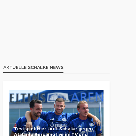
AKTUELLE SCHALKE NEWS
Testspiel: Hier läuft Schalke gegen
Atalanta Bergamo live im TV und