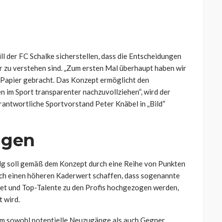
l der FC Schalke sicherstellen, dass die Entscheidungen
r zu verstehen sind. „Zum ersten Mal überhaupt haben wir
 Papier gebracht. Das Konzept ermöglicht den
 im Sport transparenter nachzuvollziehen“, wird der
rantwortliche Sportvorstand Peter Knäbel in „Bild“
igen
folg soll gemäß dem Konzept durch eine Reihe von Punkten
rch einen höheren Kaderwert schaffen, dass sogenannte
htet und Top-Talente zu den Profis hochgezogen werden,
t wird.
 um sowohl potentielle Neuzugänge als auch Gegner