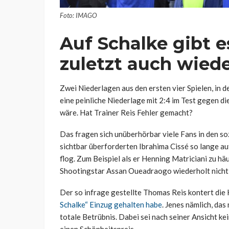
Foto: IMAGO
Auf Schalke gibt e
zuletzt auch wiede
Zwei Niederlagen aus den ersten vier Spielen, in 
eine peinliche Niederlage mit 2:4 im Test gegen di
wäre. Hat Trainer Reis Fehler gemacht?
Das fragen sich unüberhörbar viele Fans in den soz
sichtbar überforderten Ibrahima Cissé so lange auf
flog. Zum Beispiel als er Henning Matriciani zu häu
Shootingstar Assan Oueadraogo wiederholt nicht
Der so infrage gestellte Thomas Reis kontert die 
Schalke“ Einzug gehalten habe
. Jenes nämlich, da
totale Betrübnis. Dabei sei nach seiner Ansicht ke
einen Schönheitspreis.