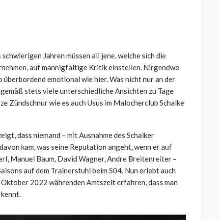
rs schwierigen Jahren müssen all jene, welche sich die
nehmen, auf mannigfaltige Kritik einstellen. Nirgendwo
o überbordend emotional wie hier. Was nicht nur an der
rgemäß stets viele unterschiedliche Ansichten zu Tage
urze Zündschnur wie es auch Usus im Malocherclub Schalke
e zeigt, dass niemand – mit Ausnahme des Schalker
davon kam, was seine Reputation angeht, wenn er auf
ierl, Manuel Baum, David Wagner, Andre Breitenreiter –
Saisons auf dem Trainerstuhl beim S04. Nun erlebt auch
7. Oktober 2022 währenden Amtszeit erfahren, dass man
kennt.