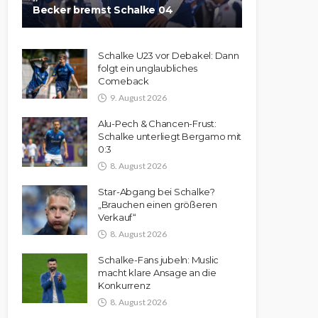
Becker bremst Schalke 04
Schalke U23 vor Debakel: Dann
folgt ein unglaubliches
Comeback
9. August 2026
Alu-Pech & Chancen-Frust:
Schalke unterliegt Bergamo mit
0:3
8. August 2026
Star-Abgang bei Schalke?
„Brauchen einen größeren
Verkauf“
8. August 2026
Schalke-Fans jubeln: Muslic
macht klare Ansage an die
Konkurrenz
8. August 2026