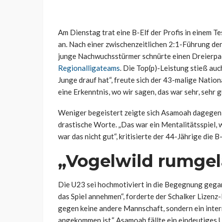
Am Dienstag trat eine B-Elf der Profis in einem 
an. Nach einer zwischenzeitlichen 2:1-Führung der
junge Nachwuchsstürmer schnürte einen Dreierpac
Regionalligateams
. Die Top(p)-Leistung stieß au
Junge drauf hat“, freute sich der 43-malige Nation
eine Erkenntnis, wo wir sagen, das war sehr, sehr g
Weniger begeistert zeigte sich Asamoah dagegen 
drastische Worte. „Das war ein Mentalitätsspiel, 
war das nicht gut“, kritisierte der 44-Jährige die 
„Vogelwild rumge
Die U23 sei hochmotiviert in die Begegnung gegang
das Spiel annehmen“, forderte der Schalker Lizenz-
gegen keine andere Mannschaft, sondern ein intern
angekommen ist.“ Asamoah fällte ein eindeutiges Ur