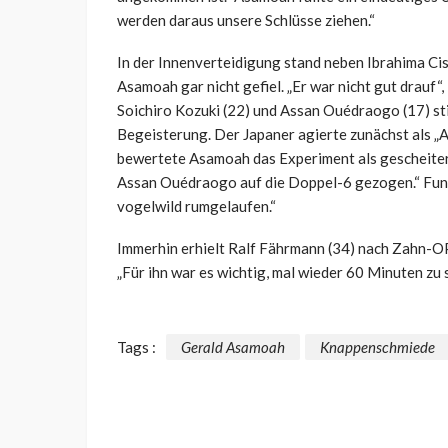
werden daraus unsere Schlüsse ziehen.“
In der Innenverteidigung stand neben Ibrahima Cis
Asamoah gar nicht gefiel. „Er war nicht gut drauf“
Soichiro Kozuki (22) und Assan Ouédraogo (17) st
Begeisterung. Der Japaner agierte zunächst als „A
bewertete Asamoah das Experiment als gescheitert
Assan Ouédraogo auf die Doppel-6 gezogen.“ Funkti
vogelwild rumgelaufen.“
Immerhin erhielt Ralf Fährmann (34) nach Zahn-OP
„Für ihn war es wichtig, mal wieder 60 Minuten zu 
Tags :
Gerald Asamoah
Knappenschmiede