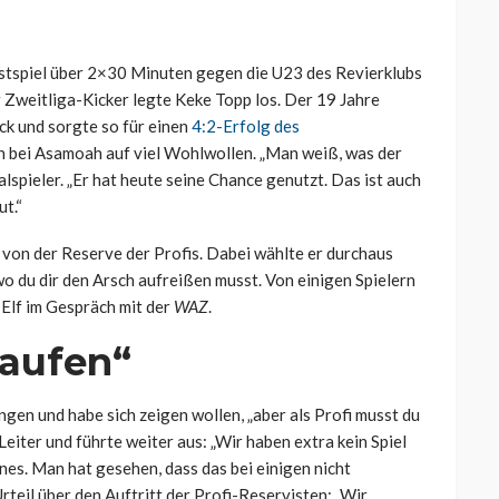
Testspiel über 2×30 Minuten gegen die U23 des Revierklubs
 Zweitliga-Kicker legte Keke Topp los. Der 19 Jahre
k und sorgte so für einen
4:2-Erfolg des
ch bei Asamoah auf viel Wohlwollen. „Man weiß, was der
alspieler. „Er hat heute seine Chance genutzt. Das ist auch
ut.“
von der Reserve der Profis. Dabei wählte er durchaus
wo du dir den Arsch aufreißen musst. Von einigen Spielern
B-Elf im Gespräch mit der
WAZ
.
laufen“
en und habe sich zeigen wollen, „aber als Profi musst du
Leiter und führte weiter aus: „Wir haben extra kein Spiel
es. Man hat gesehen, dass das bei einigen nicht
teil über den Auftritt der Profi-Reservisten: „Wir