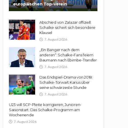
europäischen Top-Verein
Abschied von Zalazar offiziell:
Schalke sichert sich besondere
Klausel
7. August 2026
„Ein Banger nach dem
anderen“: Schalke-Fans feiern
Baumann nach Ebimbe-Transfer
7. August 2026
Das Endspiel-Drama von 2018:
Schalke-Torwart Karius über
seine schwärzeste Stunde
7. August 2026
U23 will SCP-Pleite korrigieren, Junioren-
Saisonstart: Das Schalke-Programm am
Wochenende
7. August 2026