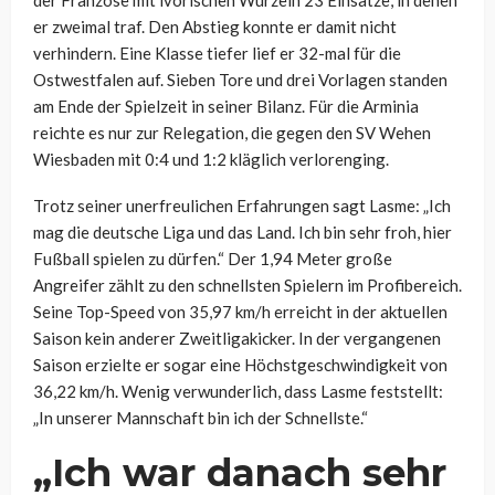
der Franzose mit ivorischen Wurzeln 23 Einsätze, in denen
er zweimal traf. Den Abstieg konnte er damit nicht
verhindern. Eine Klasse tiefer lief er 32-mal für die
Ostwestfalen auf. Sieben Tore und drei Vorlagen standen
am Ende der Spielzeit in seiner Bilanz. Für die Arminia
reichte es nur zur Relegation, die gegen den SV Wehen
Wiesbaden mit 0:4 und 1:2 kläglich verlorenging.
Trotz seiner unerfreulichen Erfahrungen sagt Lasme: „Ich
mag die deutsche Liga und das Land. Ich bin sehr froh, hier
Fußball spielen zu dürfen.“ Der 1,94 Meter große
Angreifer zählt zu den schnellsten Spielern im Profibereich.
Seine Top-Speed von 35,97 km/h erreicht in der aktuellen
Saison kein anderer Zweitligakicker. In der vergangenen
Saison erzielte er sogar eine Höchstgeschwindigkeit von
36,22 km/h. Wenig verwunderlich, dass Lasme feststellt:
„In unserer Mannschaft bin ich der Schnellste.“
„Ich war danach sehr