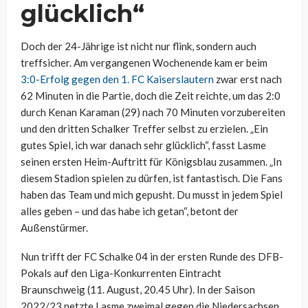
glücklich“
Doch der 24-Jährige ist nicht nur flink, sondern auch
treffsicher. Am vergangenen Wochenende kam er beim
3:0-Erfolg gegen den 1. FC Kaiserslautern
zwar erst nach
62 Minuten in die Partie, doch die Zeit reichte, um das 2:0
durch Kenan Karaman (29) nach 70 Minuten vorzubereiten
und den dritten Schalker Treffer selbst zu erzielen. „Ein
gutes Spiel, ich war danach sehr glücklich“, fasst Lasme
seinen ersten Heim-Auftritt für Königsblau zusammen. „In
diesem Stadion spielen zu dürfen, ist fantastisch. Die Fans
haben das Team und mich gepusht. Du musst in jedem Spiel
alles geben – und das habe ich getan“, betont der
Außenstürmer.
Nun trifft der FC Schalke 04 in der ersten Runde des DFB-
Pokals auf den Liga-Konkurrenten Eintracht
Braunschweig (11. August, 20.45 Uhr). In der Saison
2022/23 netzte Lasme zweimal gegen die Niedersachsen