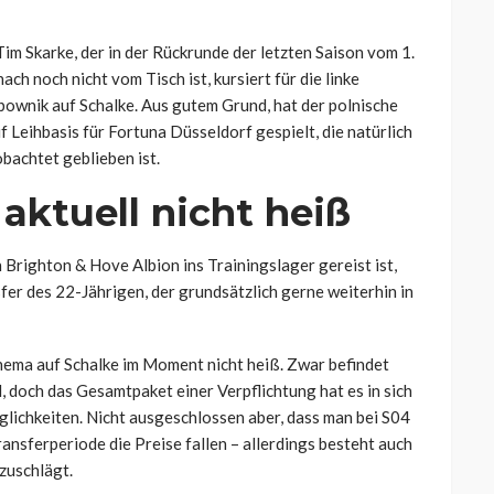
m Skarke, der in der Rückrunde der letzten Saison vom 1.
h noch nicht vom Tisch ist, kursiert für die linke
ownik auf Schalke. Aus gutem Grund, hat der polnische
 Leihbasis für Fortuna Düsseldorf gespielt, die natürlich
bachtet geblieben ist.
ktuell nicht heiß
Brighton & Hove Albion ins Trainingslager gereist ist,
fer des 22-Jährigen, der grundsätzlich gerne weiterhin in
Thema auf Schalke im Moment nicht heiß. Zwar befindet
, doch das Gesamtpaket einer Verpflichtung hat es in sich
glichkeiten. Nicht ausgeschlossen aber, dass man bei S04
ansferperiode die Preise fallen – allerdings besteht auch
 zuschlägt.