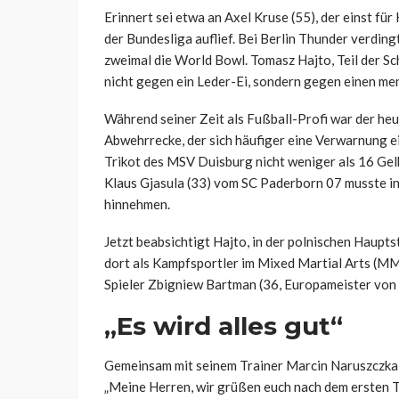
Erinnert sei etwa an Axel Kruse (55), der einst fü
der Bundesliga auflief. Bei Berlin Thunder verdin
zweimal die World Bowl. Tomasz Hajto, Teil der S
nicht gegen ein Leder-Ei, sondern gegen einen men
Während seiner Zeit als Fußball-Profi war der heu
Abwehrrecke, der sich häufiger eine Verwarnung ei
Trikot des MSV Duisburg nicht weniger als 16 Gelb
Klaus Gjasula (33) vom SC Paderborn 07 musste i
hinnehmen.
Jetzt beabsichtigt Hajto, in der polnischen Haupts
dort als Kampfsportler im Mixed Martial Arts (MMA
Spieler Zbigniew Bartman (36, Europameister von
„Es wird alles gut“
Gemeinsam mit seinem Trainer Marcin Naruszczka (
„Meine Herren, wir grüßen euch nach dem ersten Tra