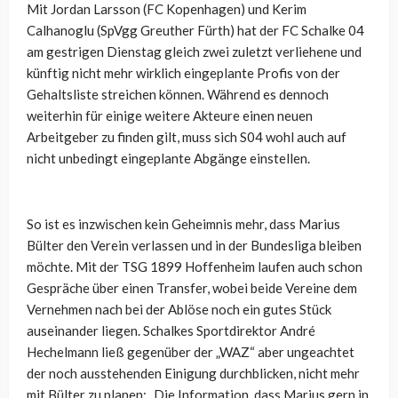
Mit Jordan Larsson (FC Kopenhagen) und Kerim
Calhanoglu (SpVgg Greuther Fürth) hat der FC Schalke 04
am gestrigen Dienstag gleich zwei zuletzt verliehene und
künftig nicht mehr wirklich eingeplante Profis von der
Gehaltsliste streichen können. Während es dennoch
weiterhin für einige weitere Akteure einen neuen
Arbeitgeber zu finden gilt, muss sich S04 wohl auch auf
nicht unbedingt eingeplante Abgänge einstellen.
So ist es inzwischen kein Geheimnis mehr, dass Marius
Bülter den Verein verlassen und in der Bundesliga bleiben
möchte. Mit der TSG 1899 Hoffenheim laufen auch schon
Gespräche über einen Transfer, wobei beide Vereine dem
Vernehmen nach bei der Ablöse noch ein gutes Stück
auseinander liegen. Schalkes Sportdirektor André
Hechelmann ließ gegenüber der „WAZ“ aber ungeachtet
der noch ausstehenden Einigung durchblicken, nicht mehr
mit Bülter zu planen: „Die Information, dass Marius gern in