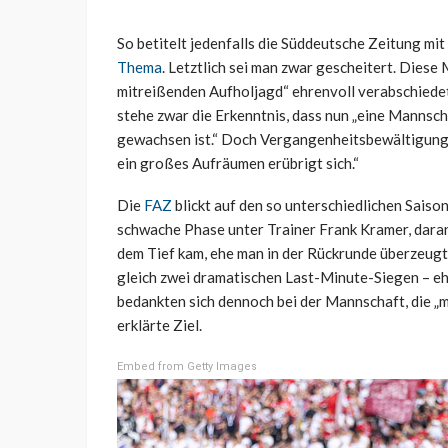
So betitelt jedenfalls die Süddeutsche Zeitung mit
Thema
. Letztlich sei man zwar gescheitert. Diese
mitreißenden Aufholjagd“ ehrenvoll verabschiedet
stehe zwar die Erkenntnis, dass nun „eine Mannsch
gewachsen ist.“ Doch Vergangenheitsbewältigung k
ein großes Aufräumen erübrigt sich.“
Die
FAZ
blickt auf den so unterschiedlichen Saiso
schwache Phase unter Trainer Frank Kramer, dara
dem Tief kam, ehe man in der Rückrunde überzeugte
gleich zwei dramatischen Last-Minute-Siegen – eh
bedankten sich dennoch bei der Mannschaft, die „m
erklärte Ziel.
Embed from Getty Images