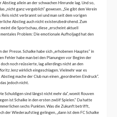
er Abstieg allein an der schwachen Hinrunde lag. Und so,
 das „nicht ganz vergeblich“ gewesen. „Sie gibt dem Verein
 Reis nicht verbrannt sei und man seit dem vorigen
uerliche Abstieg auch nicht existenzbedrohend. Zum
eint die Sportschau, diese „erscheint aktuell
ges mentales Problem: Die emotionale Aufholjagd hat den
n der Presse. Schalke habe sich „erhobenen Hauptes“ in
den Fehler habe man bei den Planungen vor Beginn der
och noch reüssierte, lag allerdings nicht an den
oritz Jenz wirklich eingeschlagen. Vielmehr war es
 Abstieg mache der Club nun einen „geordneten Eindruck“.
das jedoch nicht.
Die Schuldigen sind längst nicht mehr da“, womit Rouven
gen ist Schalke in den ersten zwölf Spielen.“ Da hatte
ümmerlichen sechs Punkten. Was die Zukunft betrifft,
och der Wiederaufstieg gelingen, „dann ist dem FC Schalke