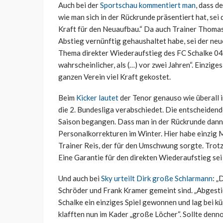
Auch bei der
Sportschau kommentiert man
, dass d
wie man sich in der Rückrunde präsentiert hat, sei
Kraft für den Neuaufbau.“ Da auch Trainer Thomas
Abstieg vernünftig gehaushaltet habe, sei der ne
Thema direkter Wiederaufstieg des FC Schalke 04 m
wahrscheinlicher, als (…) vor zwei Jahren“. Einzi
ganzen Verein viel Kraft gekostet.
Beim
Kicker lautet
der Tenor genauso wie überall i
die 2. Bundesliga verabschiedet. Die entscheiden
Saison begangen. Dass man in der Rückrunde dann d
Personalkorrekturen im Winter. Hier habe einzig M
Trainer Reis, der für den Umschwung sorgte. Trotz
Eine Garantie für den direkten Wiederaufstieg sei 
Und auch bei
Sky urteilt Dirk große Schlarmann
: „
Schröder und Frank Kramer gemeint sind. „Abgestie
Schalke ein einziges Spiel gewonnen und lag bei k
klafften nun im Kader „große Löcher“. Sollte denn