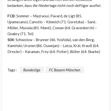
bedanken, dass die Niederlage nicht noch deftiger ausfiel.
FCB:
Sommer – Mazraoui, Pavard, de Ligt (85.
Upamecano), Cancelo – Kimmich (71. Goretzka) – Sané,
Müller, Musiala (85. Mané), Coman (64. Gravenberch) –
Gnabry (71. Tel)
S04:
Schwolow – Brunner (46. Yoshida), van den Berg,
Kamiński, Uronen (86. Ouwejan) – Latza, Král, Krauß (64.
Drexler) – Karaman, Frey (64. Polter), Bülter (64. Skarke)
Tags :
Bundesliga
FC Bayern München