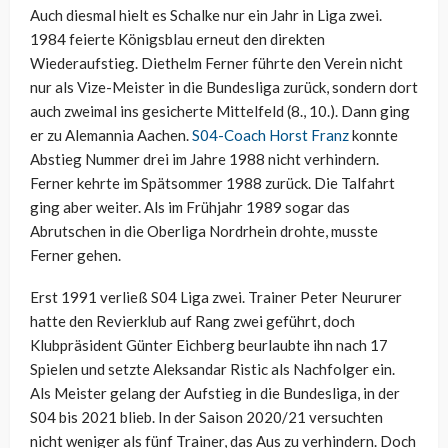
Auch diesmal hielt es Schalke nur ein Jahr in Liga zwei.
1984 feierte Königsblau erneut den direkten
Wiederaufstieg. Diethelm Ferner führte den Verein nicht
nur als Vize-Meister in die Bundesliga zurück, sondern dort
auch zweimal ins gesicherte Mittelfeld (8., 10.). Dann ging
er zu Alemannia Aachen.
S04-Coach Horst Franz
konnte
Abstieg Nummer drei im Jahre 1988 nicht verhindern.
Ferner kehrte im Spätsommer 1988 zurück. Die Talfahrt
ging aber weiter. Als im Frühjahr 1989 sogar das
Abrutschen in die Oberliga Nordrhein drohte, musste
Ferner gehen.
Erst 1991 verließ S04 Liga zwei. Trainer Peter Neururer
hatte den Revierklub auf Rang zwei geführt, doch
Klubpräsident Günter Eichberg beurlaubte ihn nach 17
Spielen und setzte
Aleksandar Ristic als Nachfolger ein.
Als Meister gelang der Aufstieg in die Bundesliga, in der
S04 bis 2021 blieb. In der Saison 2020/21 versuchten
nicht weniger als fünf Trainer, das Aus zu verhindern. Doch