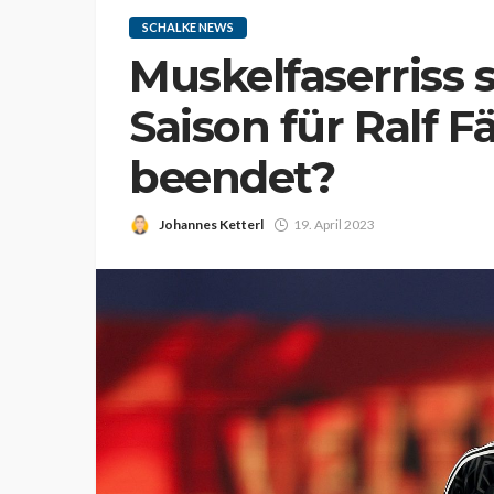
SCHALKE NEWS
Muskelfaserriss s
Saison für Ralf
beendet?
Johannes Ketterl
19. April 2023