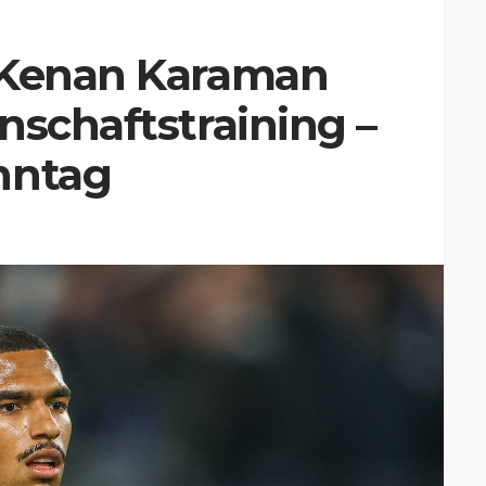
 Kenan Karaman
nschaftstraining –
nntag