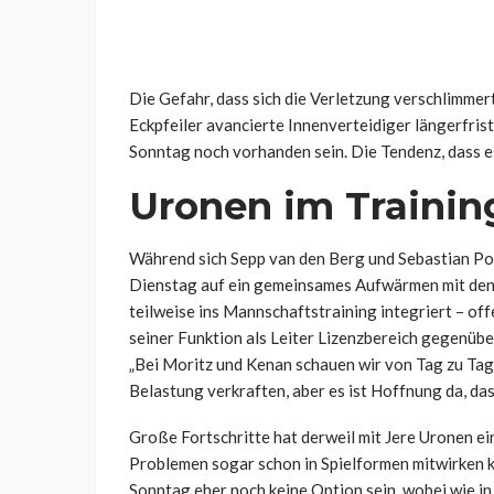
Die Gefahr, dass sich die Verletzung verschlimmert
Eckpfeiler avancierte Innenverteidiger längerfrist
Sonntag noch vorhanden sein. Die Tendenz, dass es 
Uronen im Trainin
Während sich
Sepp van den Berg und Sebastian Po
Dienstag auf ein gemeinsames Aufwärmen mit den
teilweise ins Mannschaftstraining integriert – o
seiner Funktion als Leiter Lizenzbereich gegenübe
„Bei Moritz und Kenan schauen wir von Tag zu Tag, 
Belastung verkraften, aber es ist Hoffnung da, das
Große Fortschritte hat derweil mit Jere Uronen e
Problemen sogar schon in Spielformen mitwirken k
Sonntag eher noch keine Option sein, wobei wie in