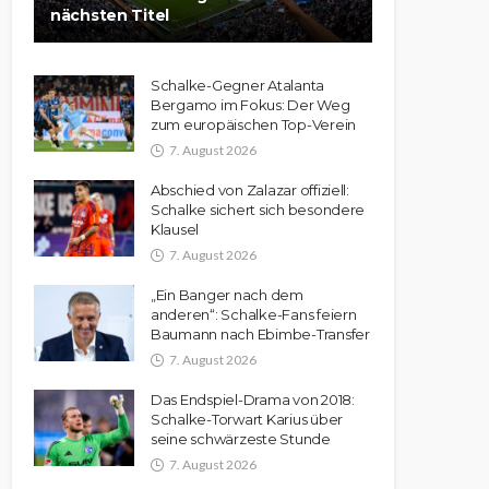
nächsten Titel
Schalke-Gegner Atalanta
Bergamo im Fokus: Der Weg
zum europäischen Top-Verein
7. August 2026
Abschied von Zalazar offiziell:
Schalke sichert sich besondere
Klausel
7. August 2026
„Ein Banger nach dem
anderen“: Schalke-Fans feiern
Baumann nach Ebimbe-Transfer
7. August 2026
Das Endspiel-Drama von 2018:
Schalke-Torwart Karius über
seine schwärzeste Stunde
7. August 2026