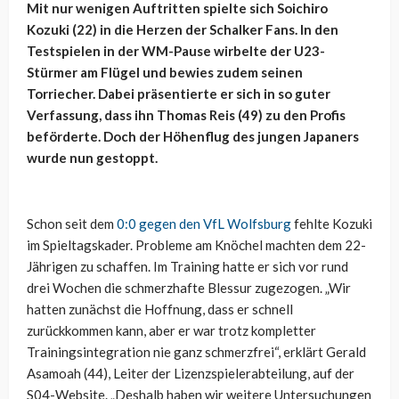
Mit nur wenigen Auftritten spielte sich Soichiro
Kozuki (22) in die Herzen der Schalker Fans. In den
Testspielen in der WM-Pause wirbelte der U23-
Stürmer am Flügel und bewies zudem seinen
Torriecher. Dabei präsentierte er sich in so guter
Verfassung, dass ihn Thomas Reis (49) zu den Profis
beförderte. Doch der Höhenflug des jungen Japaners
wurde nun gestoppt.
Schon seit dem
0:0 gegen den VfL Wolfsburg
fehlte Kozuki
im Spieltagskader. Probleme am Knöchel machten dem 22-
Jährigen zu schaffen. Im Training hatte er sich vor rund
drei Wochen die schmerzhafte Blessur zugezogen. „Wir
hatten zunächst die Hoffnung, dass er schnell
zurückkommen kann, aber er war trotz kompletter
Trainingsintegration nie ganz schmerzfrei“, erklärt Gerald
Asamoah (44), Leiter der Lizenzspielerabteilung, auf der
S04-Website. „Deshalb haben wir weitere Untersuchungen