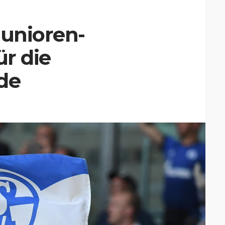
Junioren-
ür die
de