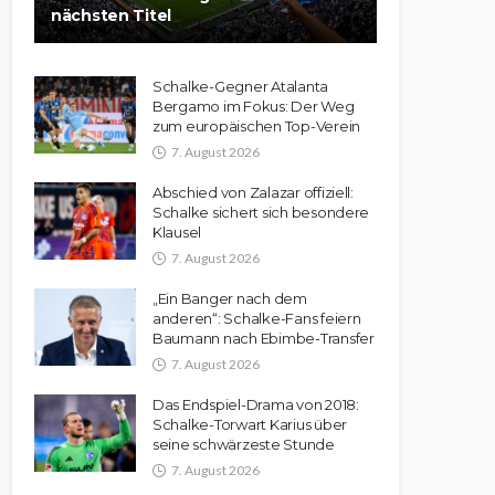
nächsten Titel
Schalke-Gegner Atalanta
Bergamo im Fokus: Der Weg
zum europäischen Top-Verein
7. August 2026
Abschied von Zalazar offiziell:
Schalke sichert sich besondere
Klausel
7. August 2026
„Ein Banger nach dem
anderen“: Schalke-Fans feiern
Baumann nach Ebimbe-Transfer
7. August 2026
Das Endspiel-Drama von 2018:
Schalke-Torwart Karius über
seine schwärzeste Stunde
7. August 2026