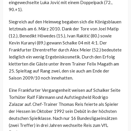
eingewechselte Luka Jović mit einem Doppelpack (72.,
90.+1).
Siegreich auf den Heimweg begaben sich die Königsblauen
letztmals am 6. März 2010. Dank der Tore von Joel Matip
(12.), Benedikt Höwedes (15.), Ivan Rakitić (80.) sowie
Kevin Kuranyi (89.) gewann Schalke 04 mit 4:1. Der
Frankfurter Ehrentreffer durch Alex Meier (52.) bedeutete
lediglich ein wenig Ergebniskosmetik. Durch den Erfolg
kletterten die Gäste unter ihrem Trainer Felix Magath am
25. Spieltag auf Rang zwei, den sie auch am Ende der
Saison 2009/10 noch innehatten.
Eine Frankfurter Vergangenheit weisen auf Schalker Seite
Torhüter Ralf Fährmann und Aufstiegsheld Rodrigo
Zalazar auf. Chef-Trainer Thomas Reis feierte als Spieler
der Hessen im Oktober 1992 sein Debüt in der höchsten
deutschen Spielklasse. Nach nur 16 Bundesligaeinsätzen
(zwei Treffer) in drei Jahren wechselte Reis zum VfL