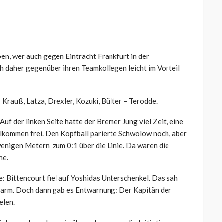
ben, wer auch gegen Eintracht Frankfurt in der
ch daher gegenüber ihren Teamkollegen leicht im Vorteil
 Krauß, Latza, Drexler, Kozuki, Bülter – Terodde.
uf der linken Seite hatte der Bremer Jung viel Zeit, eine
ollkommen frei. Den Kopfball parierte Schwolow noch, aber
nigen Metern zum 0:1 über die Linie. Da waren die
ne.
e: Bittencourt fiel auf Yoshidas Unterschenkel. Das sah
l warm. Doch dann gab es Entwarnung: Der Kapitän der
elen.