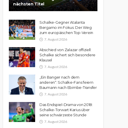
nächsten Titel
Schalke-Gegner Atalanta
Bergamo im Fokus: Der Weg
zum europäischen Top-Verein
7. August 2026
Abschied von Zalazar offiziell:
Schalke sichert sich besondere
Klausel
7. August 2026
„Ein Banger nach dem
anderen“: Schalke-Fans feiern
Baumann nach Ebimbe-Transfer
7. August 2026
Das Endspiel-Drama von 2018:
Schalke-Torwart Karius über
seine schwärzeste Stunde
7. August 2026