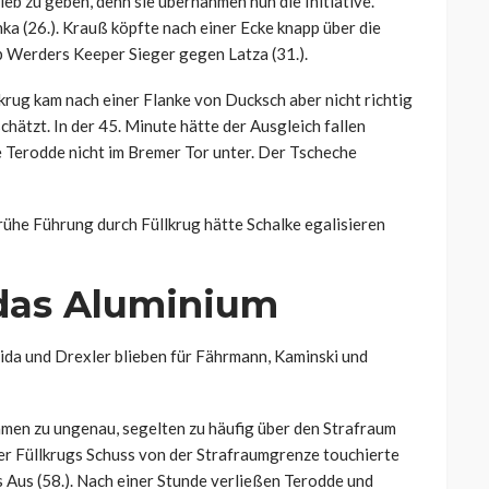
eb zu geben, denn sie übernahmen nun die Initiative.
ka (26.). Krauß köpfte nach einer Ecke knapp über die
eb Werders Keeper Sieger gegen Latza (31.).
lkrug kam nach einer Flanke von Ducksch aber nicht richtig
chätzt. In der 45. Minute hätte der Ausgleich fallen
 Terodde nicht im Bremer Tor unter. Der Tscheche
frühe Führung durch Füllkrug hätte Schalke egalisieren
 das Aluminium
ida und Drexler blieben für Fährmann, Kaminski und
amen zu ungenau, segelten zu häufig über den Strafraum
ber Füllkrugs Schuss von der Strafraumgrenze touchierte
 Aus (58.). Nach einer Stunde verließen Terodde und