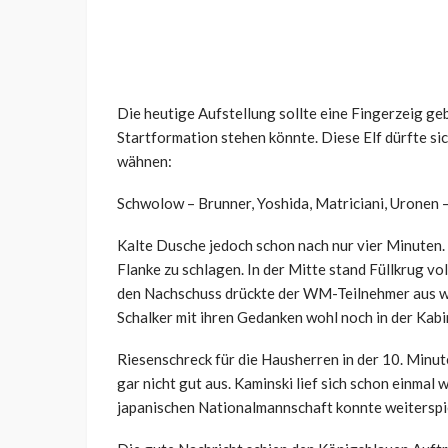
Die heutige Aufstellung sollte eine Fingerzeig ge
Startformation stehen könnte. Diese Elf dürfte si
wähnen:
Schwolow – Brunner, Yoshida, Matriciani, Uronen –
Kalte Dusche jedoch schon nach nur vier Minuten. A
Flanke zu schlagen. In der Mitte stand Füllkrug v
den Nachschuss drückte der WM-Teilnehmer aus we
Schalker mit ihren Gedanken wohl noch in der Kabi
Riesenschreck für die Hausherren in der 10. Minut
gar nicht gut aus. Kaminski lief sich schon einma
japanischen Nationalmannschaft konnte weiterspi