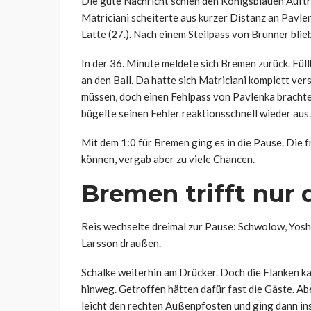
Die gute Nachricht schien den Königsblauen Auftri
Matriciani scheiterte aus kurzer Distanz an Pavlen
Latte (27.). Nach einem Steilpass von Brunner bli
In der 36. Minute meldete sich Bremen zurück. Fül
an den Ball. Da hatte sich Matriciani komplett vers
müssen, doch einen Fehlpass von Pavlenka brachte
bügelte seinen Fehler reaktionsschnell wieder aus.
Mit dem 1:0 für Bremen ging es in die Pause. Die 
können, vergab aber zu viele Chancen.
Bremen trifft nur
Reis wechselte dreimal zur Pause: Schwolow, Yosh
Larsson draußen.
Schalke weiterhin am Drücker. Doch die Flanken k
hinweg. Getroffen hätten dafür fast die Gäste. A
leicht den rechten Außenpfosten und ging dann ins