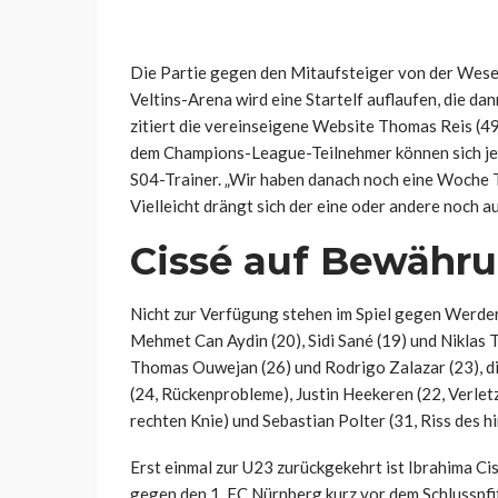
Die Partie gegen den Mitaufsteiger von der Weser 
Veltins-Arena wird eine Startelf auflaufen, die d
zitiert die vereinseigene Website Thomas Reis (49)
dem Champions-League-Teilnehmer können sich jeder
S04-Trainer. „Wir haben danach noch eine Woche Tr
Vielleicht drängt sich der eine oder andere noch au
Cissé auf Bewähru
Nicht zur Verfügung stehen im Spiel gegen Werder 
Mehmet Can Aydin (20), Sidi Sané (19) und Niklas T
Thomas Ouwejan (26) und Rodrigo Zalazar (23), di
(24, Rückenprobleme), Justin Heekeren (22, Verl
rechten Knie) und Sebastian Polter (31, Riss des 
Erst einmal zur U23 zurückgekehrt ist Ibrahima Cis
gegen den 1. FC Nürnberg kurz vor dem Schlusspfif