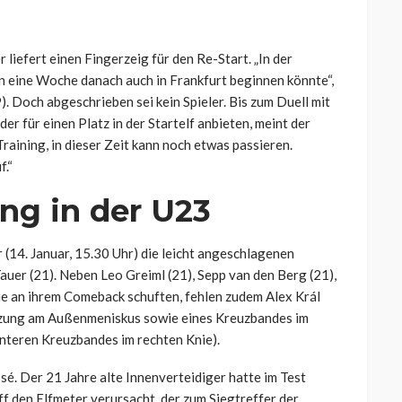
liefert einen Fingerzeig für den Re-Start. „In der
ann eine Woche danach auch in Frankfurt beginnen könnte“,
. Doch abgeschrieben sei kein Spieler. Bis zum Duell mit
 für einen Platz in der Startelf anbieten, meint der
aining, in dieser Zeit kann noch etwas passieren.
f.“
ng in der U23
(14. Januar, 15.30 Uhr) die leicht angeschlagenen
auer (21). Neben Leo Greiml (21), Sepp van den Berg (21),
e an ihrem Comeback schuften, fehlen zudem Alex Král
etzung am Außenmeniskus sowie eines Kreuzbandes im
hinteren Kreuzbandes im rechten Knie).
sé. Der 21 Jahre alte Innenverteidiger hatte im Test
f den Elfmeter verursacht, der zum Siegtreffer der