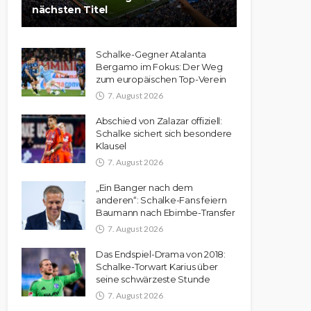
nächsten Titel
Schalke-Gegner Atalanta
Bergamo im Fokus: Der Weg
zum europäischen Top-Verein
7. August 2026
Abschied von Zalazar offiziell:
Schalke sichert sich besondere
Klausel
7. August 2026
„Ein Banger nach dem
anderen“: Schalke-Fans feiern
Baumann nach Ebimbe-Transfer
7. August 2026
Das Endspiel-Drama von 2018:
Schalke-Torwart Karius über
seine schwärzeste Stunde
7. August 2026