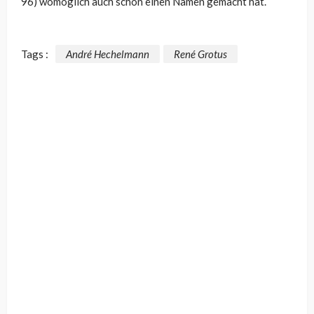
96) womöglich auch schon einen Namen gemacht hat.
Tags :
André Hechelmann
René Grotus