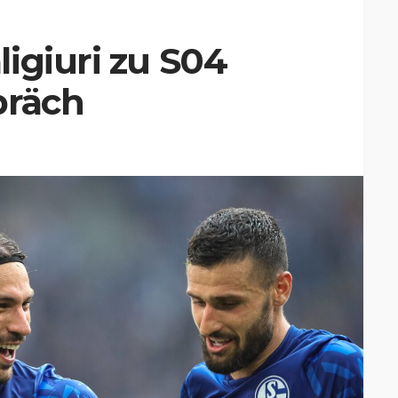
igiuri zu S04
präch