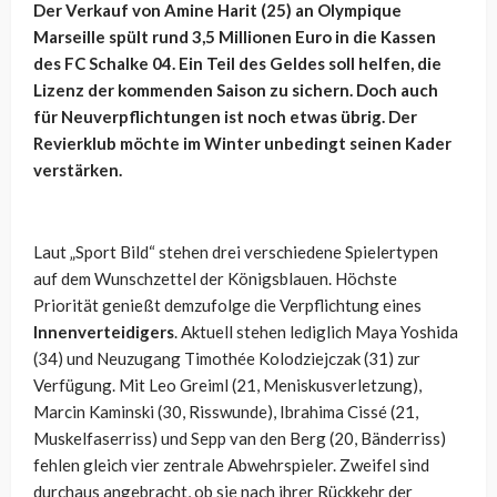
Der Verkauf von Amine Harit (25) an Olympique
Marseille spült rund 3,5 Millionen Euro in die Kassen
des FC Schalke 04. Ein Teil des Geldes soll helfen, die
Lizenz der kommenden Saison zu sichern. Doch auch
für Neuverpflichtungen ist noch etwas übrig. Der
Revierklub möchte im Winter unbedingt seinen Kader
verstärken.
Laut „Sport Bild“ stehen drei verschiedene Spielertypen
auf dem Wunschzettel der Königsblauen. Höchste
Priorität genießt demzufolge die Verpflichtung eines
Innenverteidigers
. Aktuell stehen lediglich Maya Yoshida
(34) und Neuzugang Timothée Kolodziejczak (31) zur
Verfügung. Mit Leo Greiml (21, Meniskusverletzung),
Marcin Kaminski (30, Risswunde), Ibrahima Cissé (21,
Muskelfaserriss) und Sepp van den Berg (20, Bänderriss)
fehlen gleich vier zentrale Abwehrspieler. Zweifel sind
durchaus angebracht, ob sie nach ihrer Rückkehr der