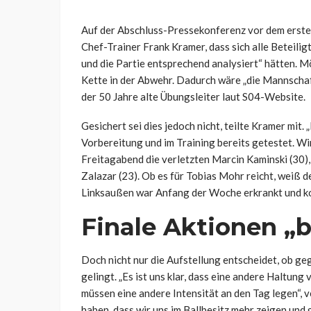
Auf der Abschluss-Pressekonferenz vor dem erste
Chef-Trainer Frank Kramer, dass sich alle Beteil
und die Partie entsprechend analysiert“ hätten. Mö
Kette in der Abwehr. Dadurch wäre „die Mannschaft
der 50 Jahre alte Übungsleiter laut S04-Website.
Gesichert sei dies jedoch nicht, teilte Kramer mit. 
Vorbereitung und im Training bereits getestet. Wi
Freitagabend die verletzten Marcin Kaminski (30),
Zalazar (23). Ob es für Tobias Mohr reicht, weiß d
Linksaußen war Anfang der Woche erkrankt und kon
Finale Aktionen „b
Doch nicht nur die Aufstellung entscheidet, ob ge
gelingt. „Es ist uns klar, dass eine andere Haltung
müssen eine andere Intensität an den Tag legen“,
haben, dass wir uns im Ballbesitz mehr zeigen un