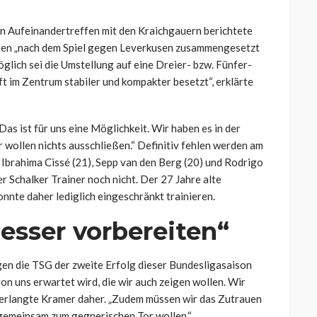
n Aufeinandertreffen mit den Kraichgauern berichtete
igten „nach dem Spiel gegen Leverkusen zusammengesetzt
glich sei die Umstellung auf eine Dreier- bzw. Fünfer-
 im Zentrum stabiler und kompakter besetzt“, erklärte
„Das ist für uns eine Möglichkeit. Wir haben es in der
r wollen nichts ausschließen.“ Definitiv fehlen werden am
 Ibrahima Cissé (21), Sepp van den Berg (20) und Rodrigo
er Schalker Trainer noch nicht. Der 27 Jahre alte
nte daher lediglich eingeschränkt trainieren.
esser vorbereiten“
gen die TSG der zweite Erfolg dieser Bundesligasaison
 von uns erwartet wird, die wir auch zeigen wollen. Wir
 verlangte Kramer daher. „Zudem müssen wir das Zutrauen
d gemeinsam zum gegnerischen Tor wollen.“