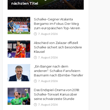
nächsten Titel
Schalke-Gegner Atalanta
Bergamo im Fokus: Der Weg
zum europäischen Top-Verein
7. August 2026
Abschied von Zalazar offiziell:
Schalke sichert sich besondere
Klausel
7. August 2026
„Ein Banger nach dem
anderen“: Schalke-Fans feiern
Baumann nach Ebimbe-Transfer
7. August 2026
Das Endspiel-Drama von 2018:
Schalke-Torwart Karius über
seine schwärzeste Stunde
7. August 2026