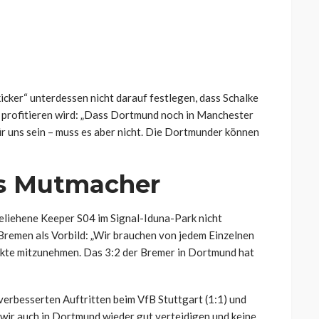
cker“ unterdessen nicht darauf festlegen, dass Schalke
 profitieren wird: „Dass Dortmund noch in Manchester
ür uns sein – muss es aber nicht. Die Dortmunder können
s Mutmacher
liehene Keeper S04 im Signal-Iduna-Park nicht
remen als Vorbild: „Wir brauchen von jedem Einzelnen
nkte mitzunehmen. Das 3:2 der Bremer in Dortmund hat
 verbesserten Auftritten beim VfB Stuttgart (1:1) und
wir auch in Dortmund wieder gut verteidigen und keine