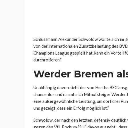
Schlussmann Alexander Schwolow wollte sich im „ki
von der internationalen Zusatzbelastung des BVB
Champions League gespielt hat, kann ein Vorteil f
durchrotieren.“
Werder Bremen al
Unabhängig davon sieht der von Hertha BSC ausge
chancenlos und nimmt sich Mitaufsteiger Werder B
eine außergewöhnliche Leistung, um dort drei Pu
uns gezeigt, dass ein Erfolg möglich ist.“
Schwolow, der nach den letzten, defensiv deutlich
gegen den VfL Bochum (3:1) davon ausgeht, „dass 