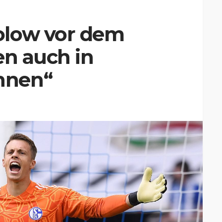
olow vor dem
en auch in
nnen“