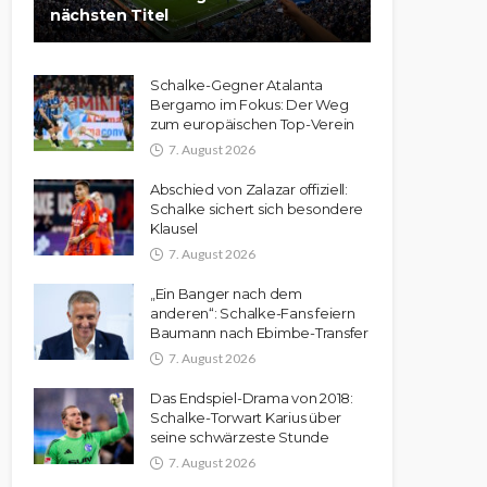
nächsten Titel
Schalke-Gegner Atalanta
Bergamo im Fokus: Der Weg
zum europäischen Top-Verein
7. August 2026
Abschied von Zalazar offiziell:
Schalke sichert sich besondere
Klausel
7. August 2026
„Ein Banger nach dem
anderen“: Schalke-Fans feiern
Baumann nach Ebimbe-Transfer
7. August 2026
Das Endspiel-Drama von 2018:
Schalke-Torwart Karius über
seine schwärzeste Stunde
7. August 2026