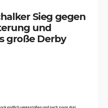
halker Sieg gegen
terung und
as große Derby
Bock endlich umgestoßen und nach zuvor drei