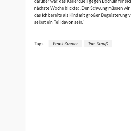
darüber war, das Kellerduell gegen Bochum für sic
nächste Woche blickte: „Den Schwung müssen wir je
das ich bereits als Kind mit großer Begeisterung 
selbst ein Teil davon sein.“
Tags :
Frank Kramer
Tom Krauß