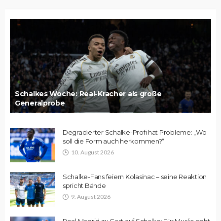
Schalkes Woche: Real-Kracher als große
Generalprobe
Degradierter Schalke-Profi hat Probleme: „Wo
soll die Form auch herkommen?“
10. August 2026
Schalke-Fans feiern Kolasinac – seine Reaktion
spricht Bände
9. August 2026
Real Madrid zu Gast auf Schalke: Für Muslic geht