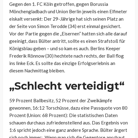
Gegen den 1. FC Köln getroffen, gegen Borussia
Mönchengladbach und Union Berlin jeweils einen Elfmeter
eiskalt versenkt: Der 29-Jährige hat sich seinen Platz an
der Seite von Simon Terodde (34) erst einmal gesichert.
Vor der Partie gegen die „Eisernen“ hatten sich alle darauf
geeinigt, dass Bülter antritt, sollte es einen Strafstoß für
Königsblau geben – und so kam es auch. Berlins Keeper
Frederik Rönnow (30) hechtete nach rechts, der Ball flog
ins linke Eck. Es sollte das einzige Erfolgserlebnis an
diesem Nachmittag bleiben.
„Schlecht verteidigt“
59 Prozent Ballbesitz, 52 Prozent der Zweikämpfe
gewonnen, 16:12 Torschüsse, dazu eine Passquote von 80
Prozent (Union: 68 Prozent): Die statistischen Daten
schauen durchaus zufriedenstellend aus. Das Ergebnis von
1:6 spricht jedoch eine ganz andere Sprache. Bülter ärgert
sich noch immer: „Wenn man sich die Gegentore anschaut,