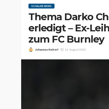
SCHALKE NEWS
Thema Darko Chu
erledigt – Ex-Le
zum FC Burnley
Johannes Ketterl
13. August 2022