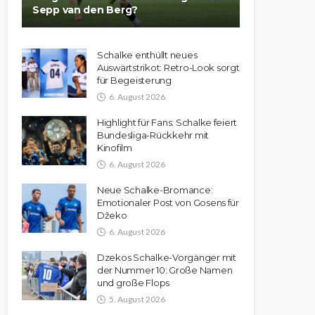
Sepp van den Berg?
Schalke enthüllt neues
Auswärtstrikot: Retro-Look sorgt
für Begeisterung
6. August 2026
Highlight für Fans: Schalke feiert
Bundesliga-Rückkehr mit
Kinofilm
6. August 2026
Neue Schalke-Bromance:
Emotionaler Post von Gosens für
Džeko
6. August 2026
Dzekos Schalke-Vorgänger mit
der Nummer 10: Große Namen
und große Flops
5. August 2026