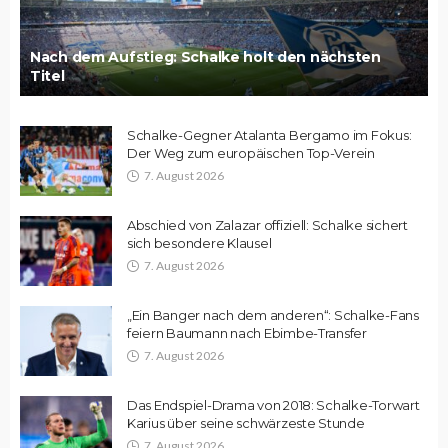
Nach dem Aufstieg: Schalke holt den nächsten
Titel
Schalke-Gegner Atalanta Bergamo im Fokus:
Der Weg zum europäischen Top-Verein
7. August 2026
Abschied von Zalazar offiziell: Schalke sichert
sich besondere Klausel
7. August 2026
„Ein Banger nach dem anderen“: Schalke-Fans
feiern Baumann nach Ebimbe-Transfer
7. August 2026
Das Endspiel-Drama von 2018: Schalke-Torwart
Karius über seine schwärzeste Stunde
7. August 2026