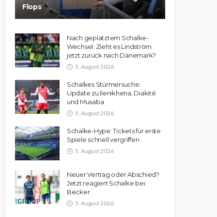
Flops
Nach geplatztem Schalke-
Wechsel: Zieht es Lindström
jetzt zurück nach Dänemark?
5. August 2026
Schalkes Stürmersuche:
Update zu Ilenikhena, Diakité
und Musaba
5. August 2026
Schalke-Hype: Tickets für erste
Spiele schnell vergriffen
5. August 2026
Neuer Vertrag oder Abschied?
Jetzt reagiert Schalke bei
Becker
5. August 2026